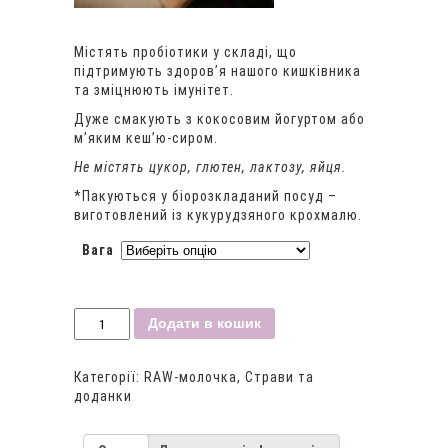
Містять пробіотики у складі, що
підтримують здоров’я нашого кишківника
та зміцнюють імунітет.
Дуже смакують з кокосовим йогуртом або
м’яким кеш’ю-сиром.
Не містять цукор, глютен, лактозу, яйця.
*Пакуються у біорозкладаний посуд –
виготовлений із кукурудзяного крохмалю.
Вага
Вег-
Додати в кошик
сирники
з
базиліком
Категорії:
RAW-молочка
,
Страви та
кількість
доданки