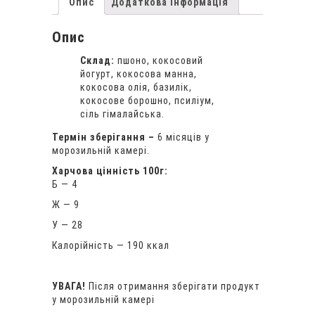
Опис
Додаткова інформація
Опис
Склад:
пшоно, кокосовий
йогурт, кокосова манна,
кокосова олія, базилік,
кокосове борошно, псиліум,
сіль гімалайська.
Термін зберігання –
6 місяців у
морозильній камері.
Харчова цінність 100г:
Б — 4
Ж — 9
У — 28
Калорійність — 190 ккал
УВАГА!
Після отримання зберігати продукт
у морозильній камері