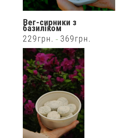
Вег-сирники з
базиліком
229
грн.
369
грн.
–